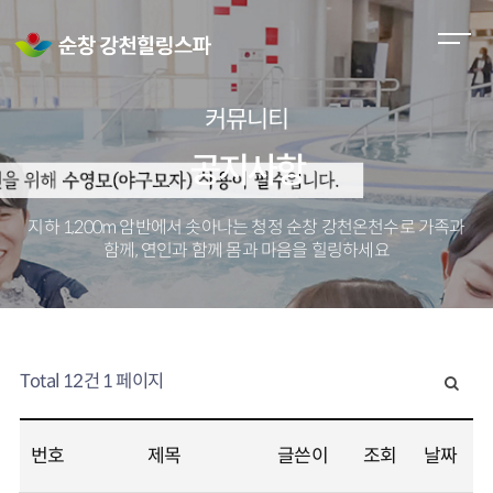
M
e
n
커뮤니티
u
O
공지사항
p
e
지하 1,200m 암반에서 솟아나는 청정 순창 강천온천수로
가족과
n
함께, 연인과 함께 몸과 마음을 힐링하세요
Total 12건
1 페이지
번호
제목
글쓴이
조회
날짜