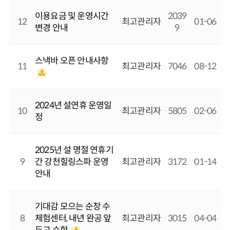
이용요금 및 운영시간
2039
12
최고관리자
01-06
변경 안내
9
스낵바 오픈 안내사항
11
최고관리자
7046
08-12
2024년 설연휴 운영일
10
최고관리자
5805
02-06
정
2025년 설 명절 연휴기
9
간 강천힐링스파 운영
최고관리자
3172
01-14
안내
기대감 모으는 순창 수
8
체험센터, 내년 완공 앞
최고관리자
3015
04-04