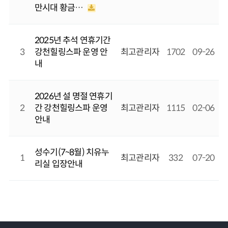
만시대 황금…
2025년 추석 연휴기간
3
강천힐링스파 운영 안
최고관리자
1702
09-26
내
2026년 설 명절 연휴기
2
간 강천힐링스파 운영
최고관리자
1115
02-06
안내
성수기(7~8월) 치유누
1
최고관리자
332
07-20
리실 입장안내