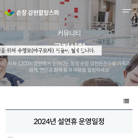
M
e
n
커뮤니티
u
O
공지사항
p
e
지하 1,200m 암반에서 솟아나는 청정 순창 강천온천수로
가족과
n
함께, 연인과 함께 몸과 마음을 힐링하세요
2024년 설연휴 운영일정